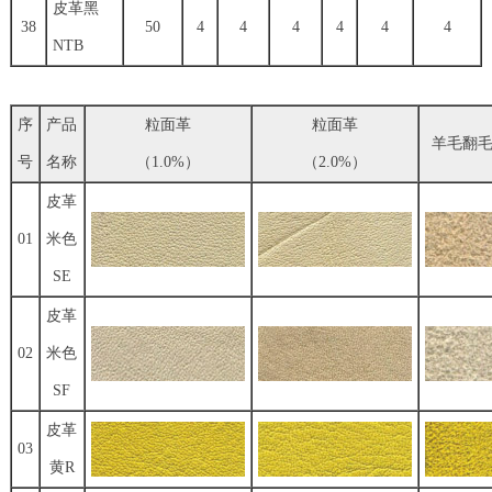
皮革黑
38
50
4
4
4
4
4
4
NTB
序
产品
粒面革
粒面革
羊毛翻毛
号
名称
（1.0%）
（2.0%）
皮革
01
米色
SE
皮革
02
米色
SF
皮革
03
黄R