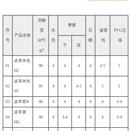
溶解
摩擦
序
度
水
日
渗透
PVC迁
产品名称
号
60℃
洗
晒
性
移
干
湿
g/l
皮革米色
01
90
4
4
4
4
4-5
5
SE
皮革米色
02
95
4
4
4-5
4
5
5
SF
03
皮革黄R
40
4
4
4
4
4
3-4
皮革黄
04
40
4
3-4
4
4
4
3-4
HG