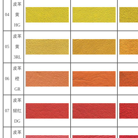
皮革
04
黄
HG
皮革
05
黄
3RL
皮革
06
橙
GR
皮革
07
猩红
DG
皮革