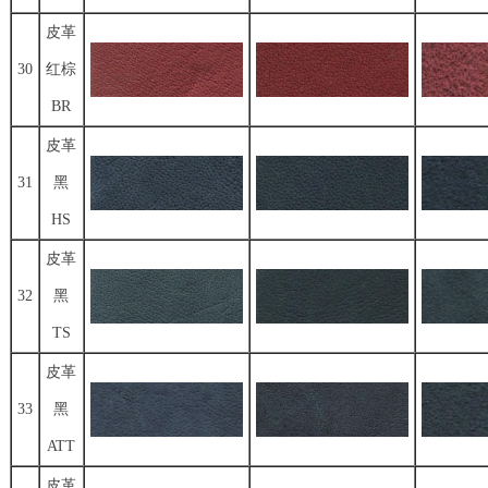
皮革
30
红棕
BR
皮革
31
黑
HS
皮革
32
黑
TS
皮革
33
黑
ATT
皮革