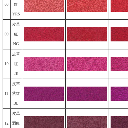
08
红
YRS
皮革
09
红
NG
皮革
10
红
2B
皮革
11
紫红
BL
皮革
12
酒红