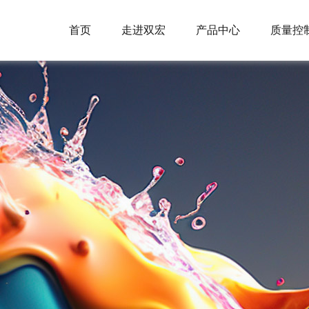
首页
走进双宏
产品中心
质量控