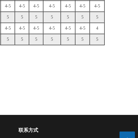
4-5
4-5
4-5
4-5
4-5
4-5
4-5
5
5
5
5
5
5
5
4-5
4-5
4-5
4-5
4-5
4-5
4
5
5
5
5
5
5
5
联系方式