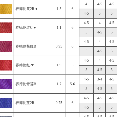
4
4-5
4-5
赛德伦黄2R ●
1.5
6
4-5
5
5
4-5
4
4-5
赛德伦红G ●
1.1
6
5
4-5
5
4-5
4
4-5
赛德伦酱红B
0.95
6
5
4-5
5
4-5
4
4-5
赛德伦红2B
1.9
5
5
4-5
5
4-5
3-4
4-5
赛德伦青莲B
1.7
5-6
5
4-5
5
4-5
4-5
4-5
赛德伦蓝2R
0.75
6
4-5
5
5
4-5
4-5
4-5