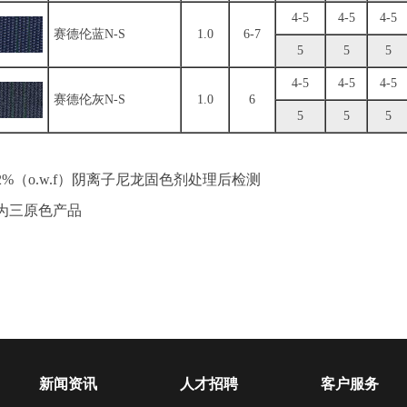
4-5
4-5
4-5
赛德伦蓝N-S
1.0
6-7
5
5
5
4-5
4-5
4-5
赛德伦灰N-S
1.0
6
5
5
5
%（o.w.f）阴离子尼龙固色剂处理后检测
的为三原色产品
新闻资讯
人才招聘
客户服务